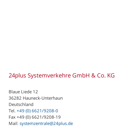
Ziegler GmbH (Niederlassung Aachen)
Ziegler (Schweiz) AG
Zufall logistics group (Niederlassung Fulda)
Zufall logistics group (Niederlassung Göttingen)
Zufall logistics group (Niederlassung Haiger)
Zufall logistics group (Niederlassung Nohra)
221 Depot Hamburg
243 Depot Süderbrarup
24plus Systemverkehre GmbH & Co. KG
391 Depot Magdeburg
Blaue Liede 12
497 Depot Meppen
36282 Hauneck-Unterhaun
604 Depot Frankfurt
Deutschland
Tel.
+49 (0) 6621/9208-0
780 Depot Villingen
Fax +49 (0) 6621/9208-19
793 Depot Kenzingen
Mail:
systemzentrale@24plus.de