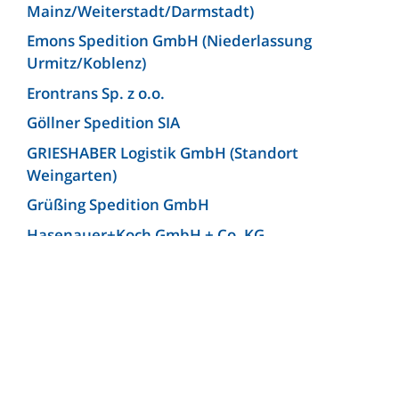
Mainz/Weiterstadt/Darmstadt)
Emons Spedition GmbH (Niederlassung
Urmitz/Koblenz)
Erontrans Sp. z o.o.
Göllner Spedition SIA
GRIESHABER Logistik GmbH (Standort
Weingarten)
Grüßing Spedition GmbH
Hasenauer+Koch GmbH + Co. KG
Hellmann Worldwide Logistics Germany GmbH
& Co. KG (Niederlassung Bielefeld)
Josef Heuel GmbH
KLG Europe bv
KLG Europe Logistics SRL