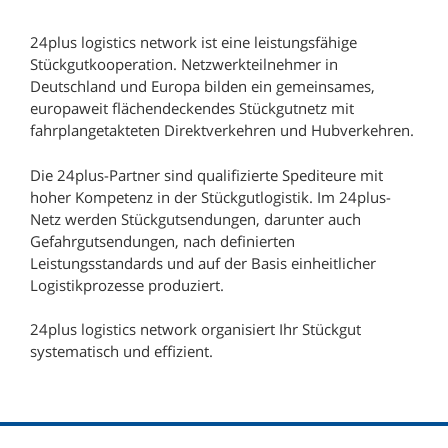
833 Depot Nussdorf
24plus logistics network ist eine leistungsfähige
874 Depot Kempten
Stückgutkooperation. Netzwerkteilnehmer in
900 Depot Nürnberg
Deutschland und Europa bilden ein gemeinsames,
europaweit flächendeckendes Stückgutnetz mit
952 Depot Hof
fahrplangetakteten Direktverkehren und Hubverkehren.
960 Depot Coburg
Die 24plus-Partner sind qualifizierte Spediteure mit
970 Depot Würzburg
hoher Kompetenz in der Stückgutlogistik. Im 24plus-
Netz werden Stückgutsendungen, darunter auch
Gefahrgutsendungen, nach definierten
Leistungsstandards und auf der Basis einheitlicher
Logistikprozesse produziert.
24plus logistics network organisiert Ihr Stückgut
systematisch und effizient.