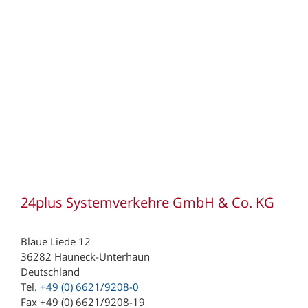
Wwe. Th. Hövelmann GmbH & Co. KG
Ziegler GmbH (Niederlassung Aachen)
Ziegler (Schweiz) AG
Zufall logistics group (Niederlassung Fulda)
Zufall logistics group (Niederlassung Göttingen)
Zufall logistics group (Niederlassung Haiger)
Zufall logistics group (Niederlassung Nohra)
221 Depot Hamburg
243 Depot Süderbrarup
24plus Systemverkehre GmbH & Co. KG
391 Depot Magdeburg
Blaue Liede 12
497 Depot Meppen
36282 Hauneck-Unterhaun
604 Depot Frankfurt
Deutschland
Tel.
+49 (0) 6621/9208-0
780 Depot Villingen
Fax +49 (0) 6621/9208-19