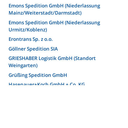
Emons Spedition GmbH (Niederlassung
Mainz/Weiterstadt/Darmstadt)
Emons Spedition GmbH (Niederlassung
Urmitz/Koblenz)
Erontrans Sp. z o.o.
Göllner Spedition SIA
GRIESHABER Logistik GmbH (Standort
Weingarten)
Grüßing Spedition GmbH
Hasenauer+Koch GmbH + Co. KG
Hellmann Worldwide Logistics Germany GmbH
& Co. KG (Niederlassung Bielefeld)
Josef Heuel GmbH
KLG Europe bv