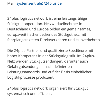
793 Depot Kenzingen
Mail:
systemzentrale@24plus.de
833 Depot Nussdorf
24plus logistics network ist eine leistungsfähige
874 Depot Kempten
Stückgutkooperation. Netzwerkteilnehmer in
900 Depot Nürnberg
Deutschland und Europa bilden ein gemeinsames,
europaweit flächendeckendes Stückgutnetz mit
952 Depot Hof
fahrplangetakteten Direktverkehren und Hubverkehren.
960 Depot Coburg
Die 24plus-Partner sind qualifizierte Spediteure mit
970 Depot Würzburg
hoher Kompetenz in der Stückgutlogistik. Im 24plus-
Netz werden Stückgutsendungen, darunter auch
Gefahrgutsendungen, nach definierten
Leistungsstandards und auf der Basis einheitlicher
Logistikprozesse produziert.
24plus logistics network organisiert Ihr Stückgut
systematisch und effizient.