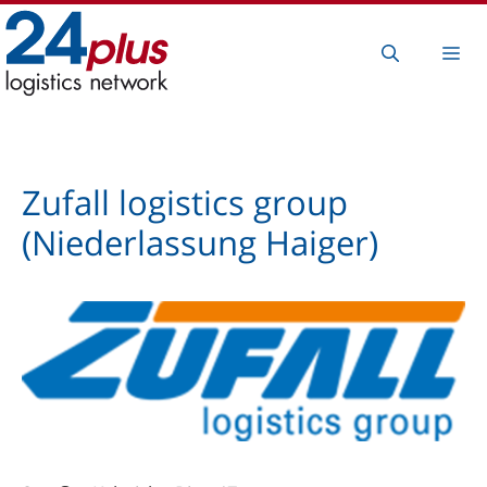
Zum
Inhalt
Me
springen
Zufall logistics group
(Niederlassung Haiger)