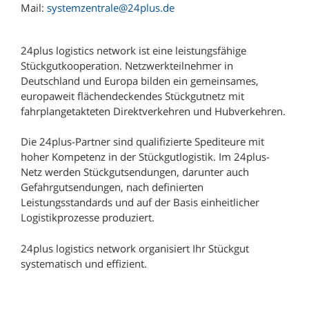
Mail:
systemzentrale@24plus.de
Maier Spedition GmbH
MEYER-JUMBO Logistics GmbH & Co. KG
24plus logistics network ist eine leistungsfähige
Michael Wolf Spedition OHG
Stückgutkooperation. Netzwerkteilnehmer in
Deutschland und Europa bilden ein gemeinsames,
Möller Internationale Speditions GmbH & Co.
europaweit flächendeckendes Stückgutnetz mit
KG
fahrplangetakteten Direktverkehren und Hubverkehren.
Mühlberger Spedition & Logistik GmbH
Die 24plus-Partner sind qualifizierte Spediteure mit
Oetjen Logistik GmbH
hoher Kompetenz in der Stückgutlogistik. Im 24plus-
Reischl & Schneider GmbH & Co.
Netz werden Stückgutsendungen, darunter auch
Gefahrgutsendungen, nach definierten
Robert Müller GmbH
Leistungsstandards und auf der Basis einheitlicher
Robert Müller GmbH (Niederlassung Chemnitz)
Logistikprozesse produziert.
Robert Müller GmbH (Niederlassung Dresden)
24plus logistics network organisiert Ihr Stückgut
Robert Müller GmbH (Niederlassung Leipzig)
systematisch und effizient.
Robert Müller GmbH (Niederlassung
Recklinghausen)