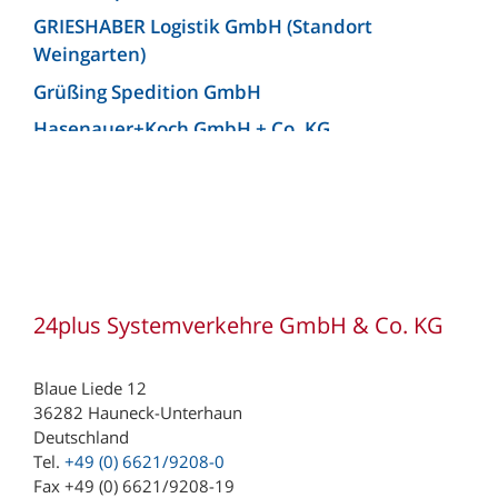
GRIESHABER Logistik GmbH (Standort
Weingarten)
Grüßing Spedition GmbH
Hasenauer+Koch GmbH + Co. KG
Hellmann Worldwide Logistics Germany GmbH
& Co. KG (Niederlassung Bielefeld)
Josef Heuel GmbH
KLG Europe bv
KLG Europe Logistics SRL
24plus Systemverkehre GmbH & Co. KG
Kunzendorf Spedition GmbH
Kunzendorf Spedition GmbH (Niederlassung
Blaue Liede 12
Ludwigsburg)
36282 Hauneck-Unterhaun
Deutschland
Lagermax Logistics Austria GmbH
Tel.
+49 (0) 6621/9208-0
Lagermax Logistics Hungary Kft.
Fax +49 (0) 6621/9208-19