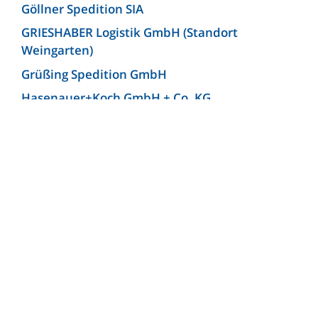
Göllner Spedition SIA
GRIESHABER Logistik GmbH (Standort
Weingarten)
Grüßing Spedition GmbH
Hasenauer+Koch GmbH + Co. KG
Hellmann Worldwide Logistics Germany GmbH
& Co. KG (Niederlassung Bielefeld)
Josef Heuel GmbH
KLG Europe bv
KLG Europe Logistics SRL
Kunzendorf Spedition GmbH
Kunzendorf Spedition GmbH (Niederlassung
Ludwigsburg)
Lagermax Logistics Austria GmbH