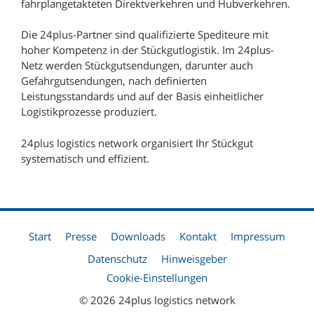
fahrplangetakteten Direktverkehren und Hubverkehren.
960 Depot Coburg
Die 24plus-Partner sind qualifizierte Spediteure mit
970 Depot Würzburg
hoher Kompetenz in der Stückgutlogistik. Im 24plus-
Netz werden Stückgutsendungen, darunter auch
Gefahrgutsendungen, nach definierten
Leistungsstandards und auf der Basis einheitlicher
Logistikprozesse produziert.
24plus logistics network organisiert Ihr Stückgut
systematisch und effizient.
Start
Presse
Downloads
Kontakt
Impressum
Datenschutz
Hinweisgeber
Cookie-Einstellungen
© 2026 24plus logistics network