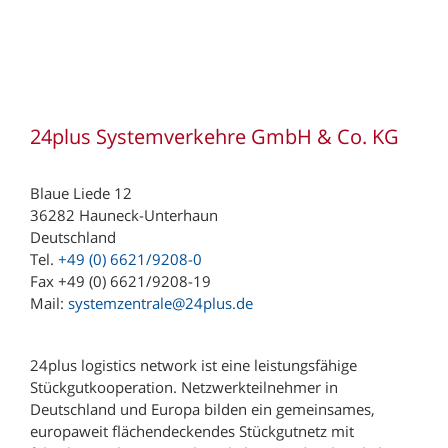
Zufall logistics group (Niederlassung Haiger)
Zufall logistics group (Niederlassung Nohra)
221 Depot Hamburg
243 Depot Süderbrarup
24plus Systemverkehre GmbH & Co. KG
391 Depot Magdeburg
Blaue Liede 12
497 Depot Meppen
36282 Hauneck-Unterhaun
604 Depot Frankfurt
Deutschland
Tel.
+49 (0) 6621/9208-0
780 Depot Villingen
Fax +49 (0) 6621/9208-19
793 Depot Kenzingen
Mail:
systemzentrale@24plus.de
833 Depot Nussdorf
24plus logistics network ist eine leistungsfähige
874 Depot Kempten
Stückgutkooperation. Netzwerkteilnehmer in
900 Depot Nürnberg
Deutschland und Europa bilden ein gemeinsames,
europaweit flächendeckendes Stückgutnetz mit
952 Depot Hof