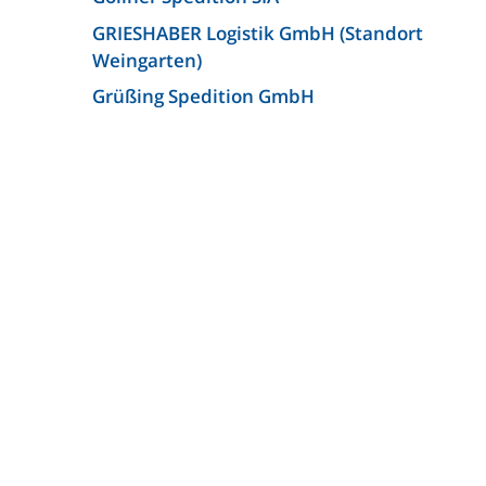
GRIESHABER Logistik GmbH (Standort
Weingarten)
Grüßing Spedition GmbH
Hasenauer+Koch GmbH + Co. KG
Hellmann Worldwide Logistics
+
Germany GmbH & Co. KG
(Niederlassung Bielefeld)
Josef Heuel GmbH
KLG Europe bv
KLG Europe Logistics SRL
Kunzendorf Spedition GmbH
Kunzendorf Spedition GmbH
(Niederlassung Ludwigsburg)
Lagermax Logistics Austria GmbH