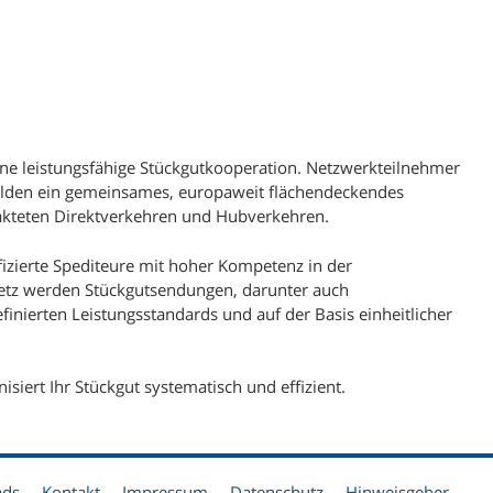
Ziegler GmbH (Niederlassung Aachen)
Ziegler (Schweiz) AG
Zufall logistics group (Niederlassung
Fulda)
Zufall logistics group (Niederlassung
eine leistungsfähige Stückgutkooperation. Netzwerkteilnehmer
Göttingen)
ilden ein gemeinsames, europaweit flächendeckendes
Zufall logistics group (Niederlassung
takteten Direktverkehren und Hubverkehren.
Haiger)
fizierte Spediteure mit hoher Kompetenz in der
Zufall logistics group (Niederlassung
Netz werden Stückgutsendungen, darunter auch
Nohra)
inierten Leistungsstandards und auf der Basis einheitlicher
221 Depot Hamburg
243 Depot Süderbrarup
isiert Ihr Stückgut systematisch und effizient.
391 Depot Magdeburg
497 Depot Meppen
604 Depot Frankfurt
ads
Kontakt
Impressum
Datenschutz
Hinweisgeber