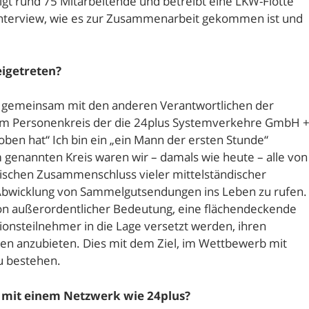
gt rund 75 Mitarbeitende und betreibt eine LKW-Flotte
 Interview, wie es zur Zusammenarbeit gekommen ist und
igetreten?
us gemeinsam mit den anderen Verantwortlichen der
dem Personenkreis der die 24plus Systemverkehre GmbH 
ben hat“ Ich bin ein „ein Mann der ersten Stunde“
genannten Kreis waren wir – damals wie heute – alle von
tischen Zusammenschluss vieler mittelständischer
ie Abwicklung von Sammelgutsendungen ins Leben zu rufen.
von außerordentlicher Bedeutung, eine flächendeckende
onsteilnehmer in die Lage versetzt werden, ihren
n anzubieten. Dies mit dem Ziel, im Wettbewerb mit
u bestehen.
 mit einem Netzwerk wie 24plus?