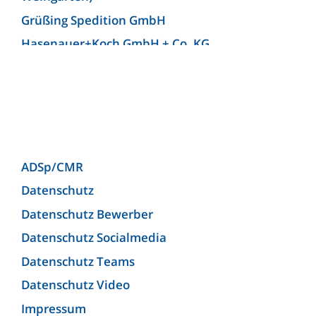
Grüßing Spedition GmbH
Hasenauer+Koch GmbH + Co. KG
Hellmann Worldwide Logistics Germany GmbH
& Co. KG (Niederlassung Bielefeld)
Josef Heuel GmbH
KLG Europe bv
KLG Europe Logistics SRL
ADSp/CMR
Kunzendorf Spedition GmbH
Datenschutz
Kunzendorf Spedition GmbH (Niederlassung
Datenschutz Bewerber
Ludwigsburg)
Datenschutz Socialmedia
Lagermax Logistics Austria GmbH
Datenschutz Teams
Lagermax Logistics Hungary Kft.
Datenschutz Video
Maier Spedition GmbH
Impressum
MEYER-JUMBO Logistics GmbH & Co. KG