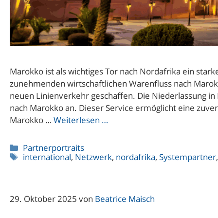
Marokko ist als wichtiges Tor nach Nordafrika ein st
zunehmenden wirtschaftlichen Warenfluss nach Marokko
neuen Linienverkehr geschaffen. Die Niederlassung in 
nach Marokko an. Dieser Service ermöglicht eine zuve
Marokko …
Weiterlesen …
Kategorien
Partnerportraits
Schlagwörter
international
,
Netzwerk
,
nordafrika
,
Systempartner
29. Oktober 2025
von
Beatrice Maisch