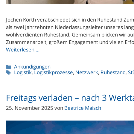
Jochen Korth verabschiedet sich in den Ruhestand Zum
als zwei Jahrzehnten Niederlassungsleiter unseres lan
wohlverdienten Ruhestand. Gemeinsam blicken wir auf e
Zusammenarbeit, großem Engagement und vielen Erfolg
Weiterlesen …
Kategorien
Ankündigungen
Schlagwörter
Logistik
,
Logistikprozesse
,
Netzwerk
,
Ruhestand
,
St
Freitags verladen – nach 3 Werk
25. November 2025
von
Beatrice Maisch