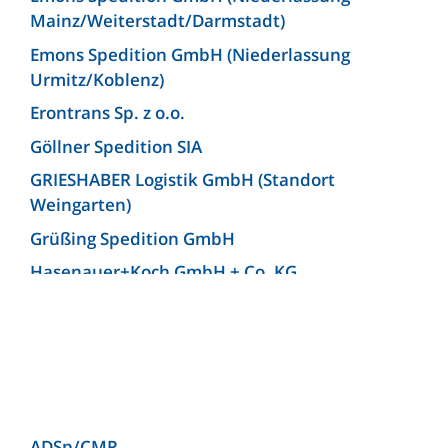
Mainz/Weiterstadt/Darmstadt)
Emons Spedition GmbH (Niederlassung
Urmitz/Koblenz)
Erontrans Sp. z o.o.
Göllner Spedition SIA
GRIESHABER Logistik GmbH (Standort
Weingarten)
Grüßing Spedition GmbH
Hasenauer+Koch GmbH + Co. KG
Hellmann Worldwide Logistics Germany GmbH
& Co. KG (Niederlassung Bielefeld)
Josef Heuel GmbH
KLG Europe bv
KLG Europe Logistics SRL
ADSp/CMR