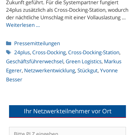
Zukunft geführt. Für die Systempartner fungiert
24plus zusätzlich als Cross-Docking-Station, wodurch
der nächtliche Umschlag mit einer Vollauslastung …
Weiterlesen …
Kategorien
Pressemitteilungen
Schlagwörter
24plus
,
Cross-Docking
,
Cross-Docking-Station
,
Geschäftsführerwechsel
,
Green Logistics
,
Markus
Egerer
,
Netzwerkentwicklung
,
Stückgut
,
Yvonne
Besser
Ihr Netzwerkteilnehmer vor Ort