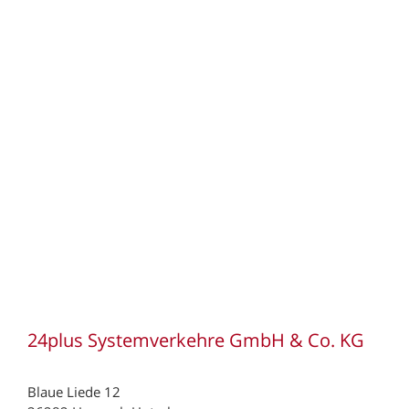
833 Depot Nussdorf
874 Depot Kempten
900 Depot Nürnberg
952 Depot Hof
960 Depot Coburg
970 Depot Würzburg
24plus Systemverkehre GmbH & Co. KG
Blaue Liede 12