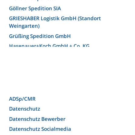
Göllner Spedition SIA
GRIESHABER Logistik GmbH (Standort
Weingarten)
Grüßing Spedition GmbH
Hasenauer+Koch GmbH + Co. KG
Hellmann Worldwide Logistics Germany GmbH
& Co. KG (Niederlassung Bielefeld)
Josef Heuel GmbH
KLG Europe bv
KLG Europe Logistics SRL
ADSp/CMR
Kunzendorf Spedition GmbH
Datenschutz
Kunzendorf Spedition GmbH (Niederlassung
Datenschutz Bewerber
Ludwigsburg)
Datenschutz Socialmedia
Lagermax Logistics Austria GmbH