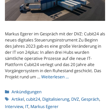
Markus Egerer im Gespräch mit der DVZ: Cubit24 als
neues digitales Steuerungsinstrument Zu Beginn
des Jahres 2023 gab es eine große Veränderung in
der IT von 24plus: In allen drei Hubs wurden
sämtliche operative Prozesse auf die neue IT-
Plattform Cubit24 verlegt und das 20 Jahre alte
Vorgängersystem in den Ruhestand geschickt. Das
Projekt rund um …
Weiterlesen …
Kategorien
Ankündigungen
Schlagwörter
Artikel
,
cubit24
,
Digitalisierung
,
DVZ
,
Gespräch
,
Interview
,
IT
,
Markus Egerer