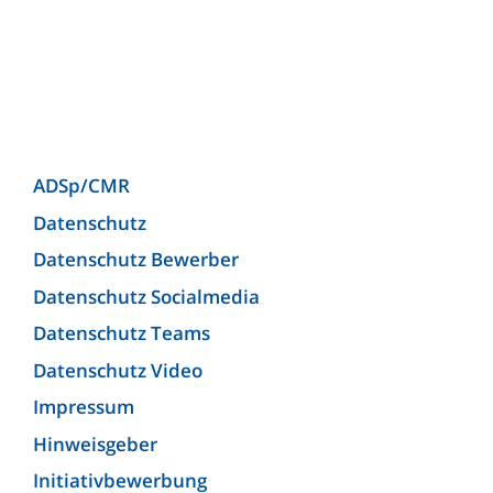
Hellmann Worldwide Logistics Germany GmbH
& Co. KG (Niederlassung Bielefeld)
Josef Heuel GmbH
KLG Europe bv
KLG Europe Logistics SRL
ADSp/CMR
Kunzendorf Spedition GmbH
Datenschutz
Kunzendorf Spedition GmbH (Niederlassung
Datenschutz Bewerber
Ludwigsburg)
Datenschutz Socialmedia
Lagermax Logistics Austria GmbH
Datenschutz Teams
Lagermax Logistics Hungary Kft.
Datenschutz Video
Maier Spedition GmbH
Impressum
MEYER-JUMBO Logistics GmbH & Co. KG
Hinweisgeber
Michael Wolf Spedition OHG
Initiativbewerbung
Möller Internationale Speditions GmbH & Co.