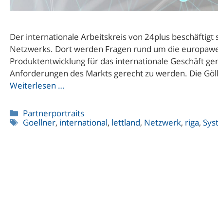
Der internationale Arbeitskreis von 24plus beschäftigt
Netzwerks. Dort werden Fragen rund um die europaweit
Produktentwicklung für das internationale Geschäft g
Anforderungen des Markts gerecht zu werden. Die Göll
Weiterlesen …
Kategorien
Partnerportraits
Schlagwörter
Goellner
,
international
,
lettland
,
Netzwerk
,
riga
,
Sys