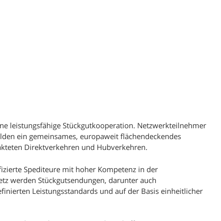
780 Depot Villingen
793 Depot Kenzingen
833 Depot Nussdorf
874 Depot Kempten
900 Depot Nürnberg
952 Depot Hof
960 Depot Coburg
eine leistungsfähige Stückgutkooperation. Netzwerkteilnehmer
970 Depot Würzburg
ilden ein gemeinsames, europaweit flächendeckendes
takteten Direktverkehren und Hubverkehren.
fizierte Spediteure mit hoher Kompetenz in der
Netz werden Stückgutsendungen, darunter auch
inierten Leistungsstandards und auf der Basis einheitlicher