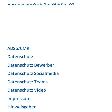
Hasenauer+Koch GmbH + Co. KG
Hellmann Worldwide Logistics Germany GmbH
& Co. KG (Niederlassung Bielefeld)
Josef Heuel GmbH
KLG Europe bv
KLG Europe Logistics SRL
ADSp/CMR
Kunzendorf Spedition GmbH
Datenschutz
Kunzendorf Spedition GmbH (Niederlassung
Datenschutz Bewerber
Ludwigsburg)
Datenschutz Socialmedia
Lagermax Logistics Austria GmbH
Datenschutz Teams
Lagermax Logistics Hungary Kft.
Datenschutz Video
Maier Spedition GmbH
Impressum
MEYER-JUMBO Logistics GmbH & Co. KG
Hinweisgeber
Michael Wolf Spedition OHG