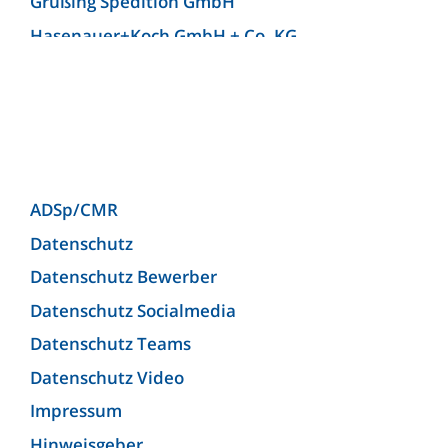
Grüßing Spedition GmbH
Hasenauer+Koch GmbH + Co. KG
Hellmann Worldwide Logistics Germany GmbH
& Co. KG (Niederlassung Bielefeld)
Josef Heuel GmbH
KLG Europe bv
KLG Europe Logistics SRL
ADSp/CMR
Kunzendorf Spedition GmbH
Datenschutz
Kunzendorf Spedition GmbH (Niederlassung
Datenschutz Bewerber
Ludwigsburg)
Datenschutz Socialmedia
Lagermax Logistics Austria GmbH
Datenschutz Teams
Lagermax Logistics Hungary Kft.
Datenschutz Video
Maier Spedition GmbH
Impressum
MEYER-JUMBO Logistics GmbH & Co. KG
Hinweisgeber