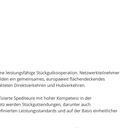
780 Depot Villingen
793 Depot Kenzingen
833 Depot Nussdorf
874 Depot Kempten
900 Depot Nürnberg
952 Depot Hof
960 Depot Coburg
eine leistungsfähige Stückgutkooperation. Netzwerkteilnehmer
970 Depot Würzburg
ilden ein gemeinsames, europaweit flächendeckendes
takteten Direktverkehren und Hubverkehren.
fizierte Spediteure mit hoher Kompetenz in der
Netz werden Stückgutsendungen, darunter auch
inierten Leistungsstandards und auf der Basis einheitlicher