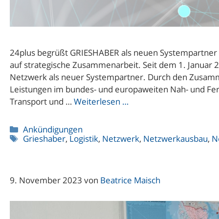
24plus begrüßt GRIESHABER als neuen Systempartner U
auf strategische Zusammenarbeit. Seit dem 1. Januar 
Netzwerk als neuer Systempartner. Durch den Zusam
Leistungen im bundes- und europaweiten Nah- und Fern
Transport und …
Weiterlesen …
Kategorien
Ankündigungen
Schlagwörter
Grieshaber
,
Logistik
,
Netzwerk
,
Netzwerkausbau
,
N
9. November 2023
von
Beatrice Maisch