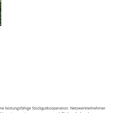
780 Depot Villingen
793 Depot Kenzingen
833 Depot Nussdorf
874 Depot Kempten
900 Depot Nürnberg
952 Depot Hof
960 Depot Coburg
970 Depot Würzburg
eine leistungsfähige Stückgutkooperation. Netzwerkteilnehmer