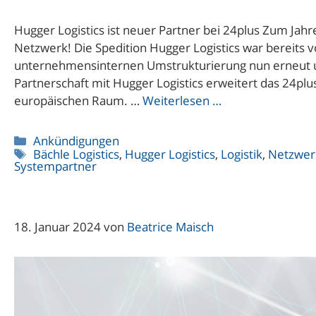
Hugger Logistics ist neuer Partner bei 24plus Zum Ja
Netzwerk! Die Spedition Hugger Logistics war bereits v
unternehmensinternen Umstrukturierung nun erneut u
Partnerschaft mit Hugger Logistics erweitert das 24p
europäischen Raum. …
Weiterlesen …
Kategorien
Ankündigungen
Schlagwörter
Bächle Logistics
,
Hugger Logistics
,
Logistik
,
Netzwer
Systempartner
18. Januar 2024
von
Beatrice Maisch