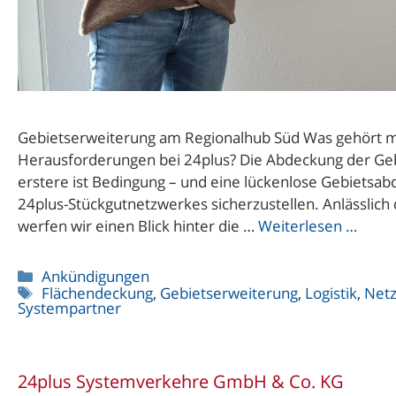
Gebietserweiterung am Regionalhub Süd Was gehört m
Herausforderungen bei 24plus? Die Abdeckung der Geb
erstere ist Bedingung – und eine lückenlose Gebietsabd
24plus-Stückgutnetzwerkes sicherzustellen. Anlässlic
werfen wir einen Blick hinter die …
Weiterlesen …
Kategorien
Ankündigungen
Schlagwörter
Flächendeckung
,
Gebietserweiterung
,
Logistik
,
Net
Systempartner
24plus Systemverkehre GmbH & Co. KG