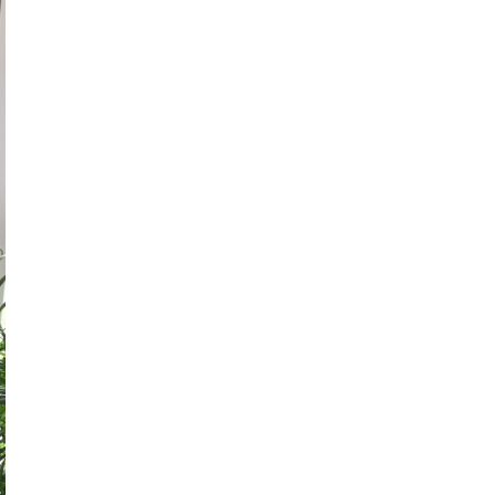
Ziegler GmbH (Niederlassung Aachen)
Ziegler (Schweiz) AG
Zufall logistics group (Niederlassung
Fulda)
Zufall logistics group (Niederlassung
Göttingen)
Zufall logistics group (Niederlassung
Haiger)
Zufall logistics group (Niederlassung
Nohra)
221 Depot Hamburg
243 Depot Süderbrarup
391 Depot Magdeburg
497 Depot Meppen
604 Depot Frankfurt