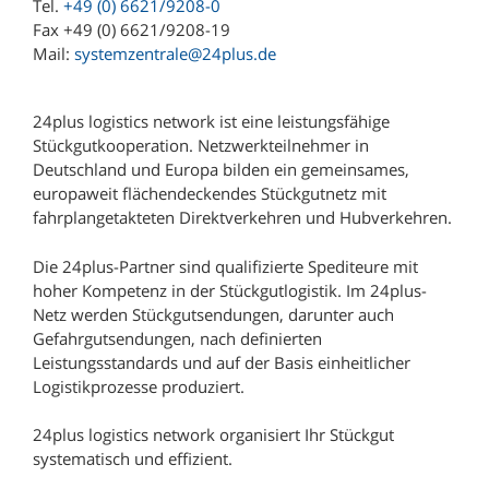
Tel.
+49 (0) 6621/9208-0
Lagermax Logistics Hungary Kft.
Fax +49 (0) 6621/9208-19
Mail:
systemzentrale@24plus.de
Maier Spedition GmbH
MEYER-JUMBO Logistics GmbH & Co. KG
24plus logistics network ist eine leistungsfähige
Michael Wolf Spedition OHG
Stückgutkooperation. Netzwerkteilnehmer in
Deutschland und Europa bilden ein gemeinsames,
Möller Internationale Speditions GmbH & Co.
europaweit flächendeckendes Stückgutnetz mit
KG
fahrplangetakteten Direktverkehren und Hubverkehren.
Mühlberger Spedition & Logistik GmbH
Die 24plus-Partner sind qualifizierte Spediteure mit
Oetjen Logistik GmbH
hoher Kompetenz in der Stückgutlogistik. Im 24plus-
Reischl & Schneider GmbH & Co.
Netz werden Stückgutsendungen, darunter auch
Gefahrgutsendungen, nach definierten
Robert Müller GmbH
Leistungsstandards und auf der Basis einheitlicher
Robert Müller GmbH (Niederlassung Chemnitz)
Logistikprozesse produziert.
Robert Müller GmbH (Niederlassung Dresden)
24plus logistics network organisiert Ihr Stückgut
Robert Müller GmbH (Niederlassung Leipzig)
systematisch und effizient.