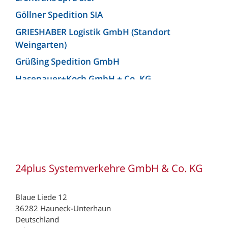
Göllner Spedition SIA
GRIESHABER Logistik GmbH (Standort
Weingarten)
Grüßing Spedition GmbH
Hasenauer+Koch GmbH + Co. KG
Hellmann Worldwide Logistics Germany GmbH
& Co. KG (Niederlassung Bielefeld)
Josef Heuel GmbH
KLG Europe bv
KLG Europe Logistics SRL
24plus Systemverkehre GmbH & Co. KG
Kunzendorf Spedition GmbH
Kunzendorf Spedition GmbH (Niederlassung
Blaue Liede 12
Ludwigsburg)
36282 Hauneck-Unterhaun
Deutschland
Lagermax Logistics Austria GmbH