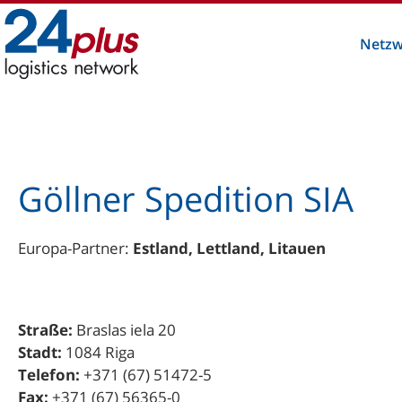
Zum
Inhalt
Netzw
springen
Göllner Spedition SIA
Europa-Partner:
Estland, Lettland, Litauen
Straße:
Braslas iela 20
Stadt:
1084 Riga
Telefon:
+371 (67) 51472-5
Fax:
+371 (67) 56365-0