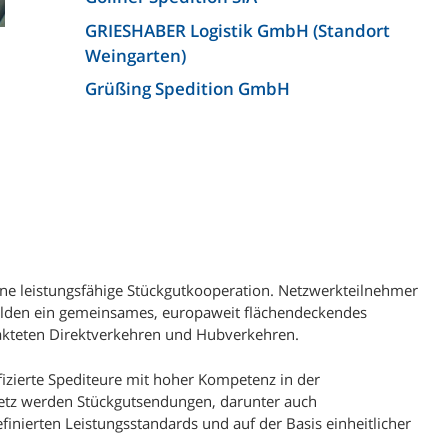
GRIESHABER Logistik GmbH (Standort
Weingarten)
Grüßing Spedition GmbH
Hasenauer+Koch GmbH + Co. KG
Hellmann Worldwide Logistics
Germany GmbH & Co. KG
(Niederlassung Bielefeld)
Josef Heuel GmbH
KLG Europe bv
eine leistungsfähige Stückgutkooperation. Netzwerkteilnehmer
KLG Europe Logistics SRL
ilden ein gemeinsames, europaweit flächendeckendes
takteten Direktverkehren und Hubverkehren.
Kunzendorf Spedition GmbH
Kunzendorf Spedition GmbH
fizierte Spediteure mit hoher Kompetenz in der
(Niederlassung Ludwigsburg)
Netz werden Stückgutsendungen, darunter auch
inierten Leistungsstandards und auf der Basis einheitlicher
Lagermax Logistics Austria GmbH