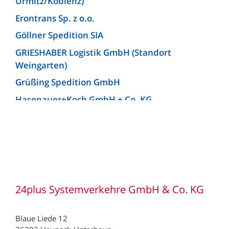
Urmitz/Koblenz)
Erontrans Sp. z o.o.
Göllner Spedition SIA
GRIESHABER Logistik GmbH (Standort
Weingarten)
Grüßing Spedition GmbH
Hasenauer+Koch GmbH + Co. KG
Hellmann Worldwide Logistics Germany GmbH
& Co. KG (Niederlassung Bielefeld)
Josef Heuel GmbH
KLG Europe bv
KLG Europe Logistics SRL
24plus Systemverkehre GmbH & Co. KG
Kunzendorf Spedition GmbH
Kunzendorf Spedition GmbH (Niederlassung
Blaue Liede 12
Ludwigsburg)