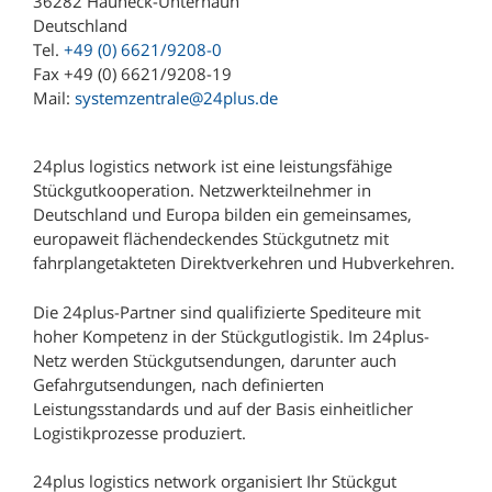
36282 Hauneck-Unterhaun
Deutschland
Lagermax Logistics Austria GmbH
Tel.
+49 (0) 6621/9208-0
Lagermax Logistics Hungary Kft.
Fax +49 (0) 6621/9208-19
Mail:
systemzentrale@24plus.de
Maier Spedition GmbH
MEYER-JUMBO Logistics GmbH & Co. KG
24plus logistics network ist eine leistungsfähige
Michael Wolf Spedition OHG
Stückgutkooperation. Netzwerkteilnehmer in
Deutschland und Europa bilden ein gemeinsames,
Möller Internationale Speditions GmbH & Co.
europaweit flächendeckendes Stückgutnetz mit
KG
fahrplangetakteten Direktverkehren und Hubverkehren.
Mühlberger Spedition & Logistik GmbH
Die 24plus-Partner sind qualifizierte Spediteure mit
Oetjen Logistik GmbH
hoher Kompetenz in der Stückgutlogistik. Im 24plus-
Reischl & Schneider GmbH & Co.
Netz werden Stückgutsendungen, darunter auch
Gefahrgutsendungen, nach definierten
Robert Müller GmbH
Leistungsstandards und auf der Basis einheitlicher
Robert Müller GmbH (Niederlassung Chemnitz)
Logistikprozesse produziert.
Robert Müller GmbH (Niederlassung Dresden)
24plus logistics network organisiert Ihr Stückgut