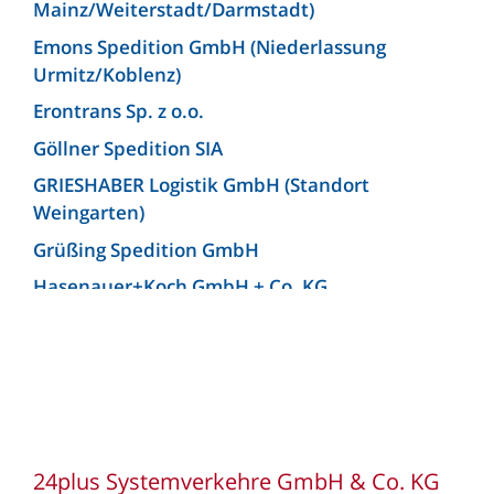
Mainz/Weiterstadt/Darmstadt)
Emons Spedition GmbH (Niederlassung
Urmitz/Koblenz)
Erontrans Sp. z o.o.
Göllner Spedition SIA
GRIESHABER Logistik GmbH (Standort
Weingarten)
Grüßing Spedition GmbH
Hasenauer+Koch GmbH + Co. KG
Hellmann Worldwide Logistics Germany GmbH
& Co. KG (Niederlassung Bielefeld)
Josef Heuel GmbH
KLG Europe bv
KLG Europe Logistics SRL
24plus Systemverkehre GmbH & Co. KG