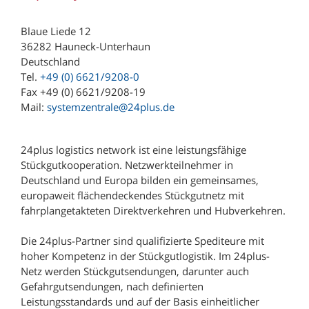
Kunzendorf Spedition GmbH
Kunzendorf Spedition GmbH (Niederlassung
Blaue Liede 12
Ludwigsburg)
36282 Hauneck-Unterhaun
Deutschland
Lagermax Logistics Austria GmbH
Tel.
+49 (0) 6621/9208-0
Lagermax Logistics Hungary Kft.
Fax +49 (0) 6621/9208-19
Mail:
systemzentrale@24plus.de
Maier Spedition GmbH
MEYER-JUMBO Logistics GmbH & Co. KG
24plus logistics network ist eine leistungsfähige
Michael Wolf Spedition OHG
Stückgutkooperation. Netzwerkteilnehmer in
Deutschland und Europa bilden ein gemeinsames,
Möller Internationale Speditions GmbH & Co.
europaweit flächendeckendes Stückgutnetz mit
KG
fahrplangetakteten Direktverkehren und Hubverkehren.
Mühlberger Spedition & Logistik GmbH
Die 24plus-Partner sind qualifizierte Spediteure mit
Oetjen Logistik GmbH
hoher Kompetenz in der Stückgutlogistik. Im 24plus-
Reischl & Schneider GmbH & Co.
Netz werden Stückgutsendungen, darunter auch
Gefahrgutsendungen, nach definierten
Robert Müller GmbH
Leistungsstandards und auf der Basis einheitlicher