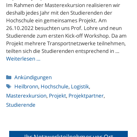
Im Rahmen der Masterexkursion realisieren wir
deshalb jedes Jahr mit den Studierenden der
Hochschule ein gemeinsames Projekt. Am
26.10.2022 besuchten uns Prof. Lohre und neun
Studierende zum ersten Kick-off Workshop. Da am
Projekt mehrere Transportnetzwerke teilnehmen,
teilten sich die Studierenden entsprechend in …
Weiterlesen …
Kategorien
Ankündigungen
Schlagwörter
Heilbronn
,
Hochschule
,
Logistik
,
Masterexkursion
,
Projekt
,
Projektpartner
,
Studierende
Ihr Netzwerkteilnehmer vor Ort