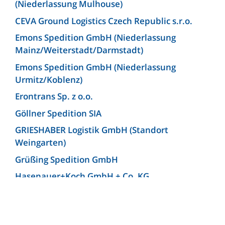
(Niederlassung Mulhouse)
CEVA Ground Logistics Czech Republic s.r.o.
Emons Spedition GmbH (Niederlassung
Mainz/Weiterstadt/Darmstadt)
Emons Spedition GmbH (Niederlassung
Urmitz/Koblenz)
Erontrans Sp. z o.o.
Göllner Spedition SIA
GRIESHABER Logistik GmbH (Standort
Weingarten)
Grüßing Spedition GmbH
Hasenauer+Koch GmbH + Co. KG
Hellmann Worldwide Logistics Germany GmbH
& Co. KG (Niederlassung Bielefeld)
Josef Heuel GmbH