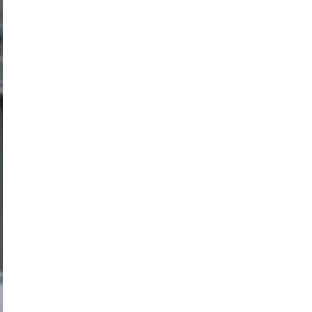
Ziegler GmbH (Niederlassung Aachen)
Ziegler (Schweiz) AG
Zufall logistics group (Niederlassung
Fulda)
Zufall logistics group (Niederlassung
Göttingen)
Zufall logistics group (Niederlassung
Haiger)
Zufall logistics group (Niederlassung
Nohra)
221 Depot Hamburg
243 Depot Süderbrarup
391 Depot Magdeburg
497 Depot Meppen
604 Depot Frankfurt