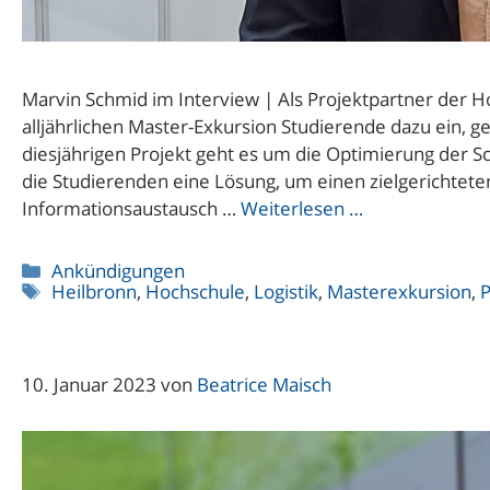
Marvin Schmid im Interview | Als Projektpartner der 
alljährlichen Master-Exkursion Studierende dazu ein, g
diesjährigen Projekt geht es um die Optimierung der 
die Studierenden eine Lösung, um einen zielgerichtete
Informationsaustausch …
Weiterlesen …
Kategorien
Ankündigungen
Schlagwörter
Heilbronn
,
Hochschule
,
Logistik
,
Masterexkursion
,
P
10. Januar 2023
von
Beatrice Maisch