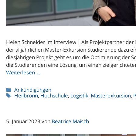
Helen Schneider im Interview | Als Projektpartner de
der alljährlichen Master-Exkursion Studierende dazu ei
diesjährigen Projekt geht es um die Optimierung der 
die Studierenden eine Lösung, um einen zielgerichtete
Weiterlesen …
Kategorien
Ankündigungen
Schlagwörter
Heilbronn
,
Hochschule
,
Logistik
,
Masterexkursion
,
P
5. Januar 2023
von
Beatrice Maisch