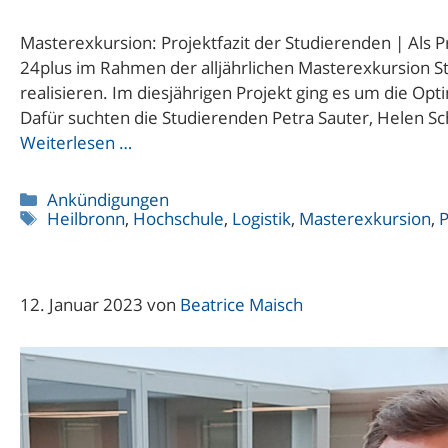
Masterexkursion: Projektfazit der Studierenden | Als 
24plus im Rahmen der alljährlichen Masterexkursion S
realisieren. Im diesjährigen Projekt ging es um die O
Dafür suchten die Studierenden Petra Sauter, Helen S
Weiterlesen …
Kategorien
Ankündigungen
Schlagwörter
Heilbronn
,
Hochschule
,
Logistik
,
Masterexkursion
,
P
12. Januar 2023
von
Beatrice Maisch