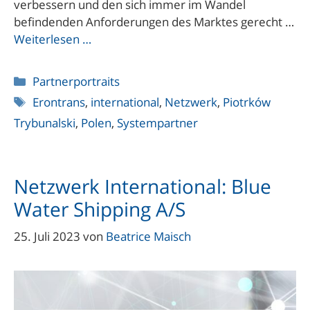
verbessern und den sich immer im Wandel
befindenden Anforderungen des Marktes gerecht …
Weiterlesen …
Kategorien
Partnerportraits
Schlagwörter
Erontrans
,
international
,
Netzwerk
,
Piotrków
Trybunalski
,
Polen
,
Systempartner
Netzwerk International: Blue
Water Shipping A/S
25. Juli 2023
von
Beatrice Maisch