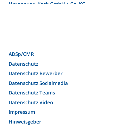
Hasenauer+Koch GmbH + Co. KG
Hellmann Worldwide Logistics Germany GmbH
& Co. KG (Niederlassung Bielefeld)
Josef Heuel GmbH
KLG Europe bv
KLG Europe Logistics SRL
ADSp/CMR
Kunzendorf Spedition GmbH
Datenschutz
Kunzendorf Spedition GmbH (Niederlassung
Datenschutz Bewerber
Ludwigsburg)
Datenschutz Socialmedia
Lagermax Logistics Austria GmbH
Datenschutz Teams
Lagermax Logistics Hungary Kft.
Datenschutz Video
Maier Spedition GmbH
Impressum
MEYER-JUMBO Logistics GmbH & Co. KG
Hinweisgeber
Michael Wolf Spedition OHG