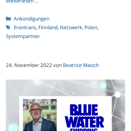
Weiterlesen …
Kategorien
Ankündigungen
Schlagwörter
Erontrans
,
Finnland
,
Netzwerk
,
Polen
,
Systempartner
24. November 2022
von
Beatrice Maisch