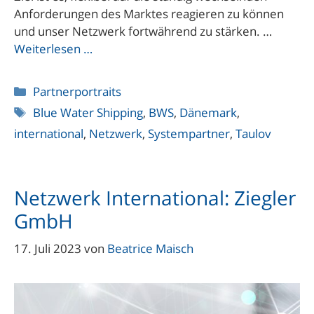
Anforderungen des Marktes reagieren zu können
und unser Netzwerk fortwährend zu stärken. …
Weiterlesen …
Kategorien
Partnerportraits
Schlagwörter
Blue Water Shipping
,
BWS
,
Dänemark
,
international
,
Netzwerk
,
Systempartner
,
Taulov
Netzwerk International: Ziegler
GmbH
17. Juli 2023
von
Beatrice Maisch