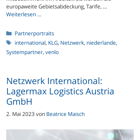
europaweite Gebietsabdeckung, Tarife, …
Weiterlesen …
Kategorien
Partnerportraits
Schlagwörter
international
,
KLG
,
Netzwerk
,
niederlande
,
Systempartner
,
venlo
Netzwerk International:
Lagermax Logistics Austria
GmbH
2. Mai 2023
von
Beatrice Maisch