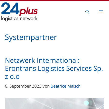
Zum
Inhalt
Me
springen
Systempartner
Netzwerk International:
Erontrans Logistics Services Sp.
z o.o
6. September 2023
von
Beatrice Maisch