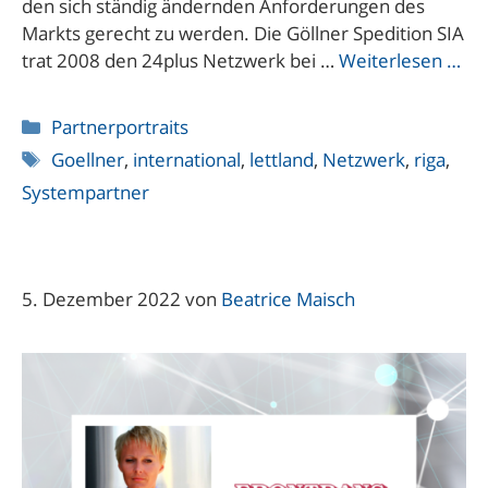
den sich ständig ändernden Anforderungen des
Markts gerecht zu werden. Die Göllner Spedition SIA
trat 2008 den 24plus Netzwerk bei …
Weiterlesen …
Kategorien
Partnerportraits
Schlagwörter
Goellner
,
international
,
lettland
,
Netzwerk
,
riga
,
Systempartner
5. Dezember 2022
von
Beatrice Maisch