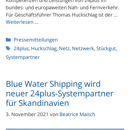
Kompetenzen und Leistungen von 24plus im
bundes- und europaweiten Nah- und Fernverkehr.
Für Geschäftsführer Thomas Huckschlag ist der …
Weiterlesen …
Kategorien
Pressemitteilungen
Schlagwörter
24plus
,
Huckschlag
,
Netz
,
Netzwerk
,
Stückgut
,
Systempartner
Blue Water Shipping wird
neuer 24plus-Systempartner
für Skandinavien
3. November 2021
von
Beatrice Maisch