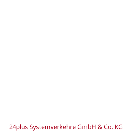
793 Depot Kenzingen
833 Depot Nussdorf
874 Depot Kempten
900 Depot Nürnberg
952 Depot Hof
960 Depot Coburg
970 Depot Würzburg
24plus Systemverkehre GmbH & Co. KG