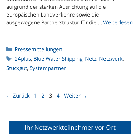
aufgrund der starken Ausrichtung auf die
europäischen Landverkehre sowie die
ausgewogene Partnerstruktur für die …
Weiterlesen
…
Kategorien
Pressemitteilungen
Schlagwörter
24plus
,
Blue Water Shipping
,
Netz
,
Netzwerk
,
Stückgut
,
Systempartner
Seite
Seite
Seite
Seite
←
Zurück
1
2
3
4
Weiter
→
Ihr Netzwerkteilnehmer vor Ort