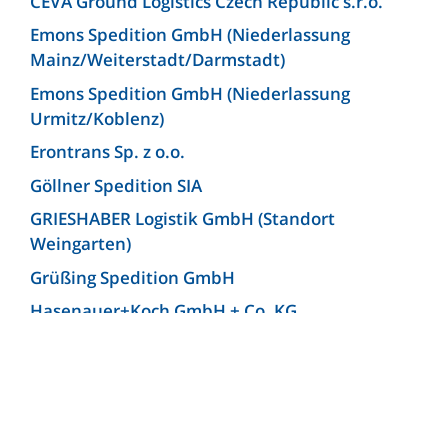
CEVA Ground Logistics Czech Republic s.r.o.
Emons Spedition GmbH (Niederlassung
Mainz/Weiterstadt/Darmstadt)
Emons Spedition GmbH (Niederlassung
Urmitz/Koblenz)
Erontrans Sp. z o.o.
Göllner Spedition SIA
GRIESHABER Logistik GmbH (Standort
Weingarten)
Grüßing Spedition GmbH
Hasenauer+Koch GmbH + Co. KG
Hellmann Worldwide Logistics Germany GmbH
& Co. KG (Niederlassung Bielefeld)
Josef Heuel GmbH
KLG Europe bv